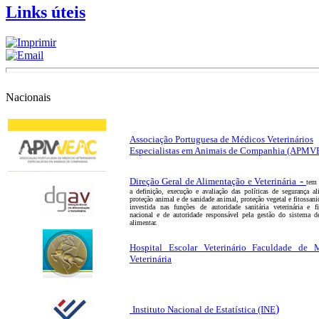
Links úteis
Nacionais
Associação Portuguesa de Médicos Veterinários
Especialistas em Animais de Companhia
(APMV
-
Direção Geral de Alimentação e Veterinária
tem
a definição, execução e avaliação das políticas de segurança al
proteção animal e de sanidade animal, proteção vegetal e fitossan
investida nas funções de autoridade sanitária veterinária e fit
nacional e de autoridade responsável pela gestão do sistema d
alimentar.
Hospital Escolar Veterinário Faculdade de 
Veterinária
)
Insti
tuto Nacional de Estatística
(INE