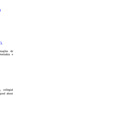
)
).
rmações de
terinária e
, collegial
 good about