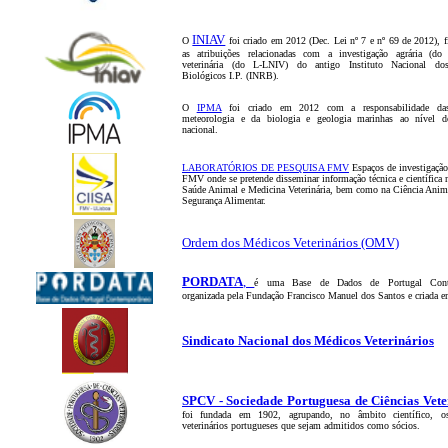
INIAV
O
foi criado em 2012 (Dec. Lei nº 7 e nº 69 de 2012), 
as atribuições relacionadas com a investigação agrária (do
veterinária (do L-LNIV) do antigo Instituto Nacional do
Biológicos I.P. (INRB).
O
IPMA
foi criado e
m 2012 com a responsabilidade da
meteorologia e da biologia e geologia marinhas
ao nível do
nacional.
LABORATÓRIOS DE PESQUISA FMV
Espaços de investigaçã
FMV onde se pretende disseminar informação técnica e científica n
Saúde Animal e Medicina Veterinária, bem como na Ciência Anim
Segurança Alimentar.
Ordem dos Médicos Veterinários (OMV)
PORDATA
,
é uma Base de Dados de Portugal Cont
organizada pela Fundação Francisco Manuel dos Santos e criada 
Sindicato Nacional dos Médicos Veterinários
SPCV - Sociedade Portuguesa de Ciências Vete
foi fundada em 1902, agrupando, no âmbito científico, o
veterinários portugueses que sejam admitidos como sócios.