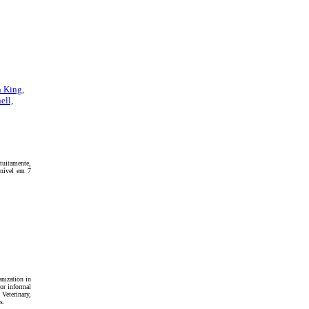
n King,
ell,
uitamente,
onível em 7
anization in
or informal
Veterinary,
s.