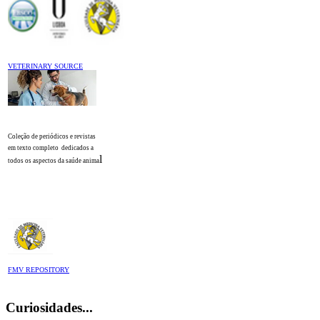
VETERINARY SOURCE
Coleção de periódicos e revistas
em texto completo
dedicados a
l
todos os aspectos da saúde anima
FMV REPOSITORY
Curiosidades...