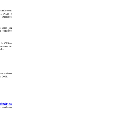
ficando com
 L-INIA) e
s Recursos
s áreas da
 território
o do CIISA-
as áreas de
al e
emporâneo
em 2009.
rinários
s médicos-