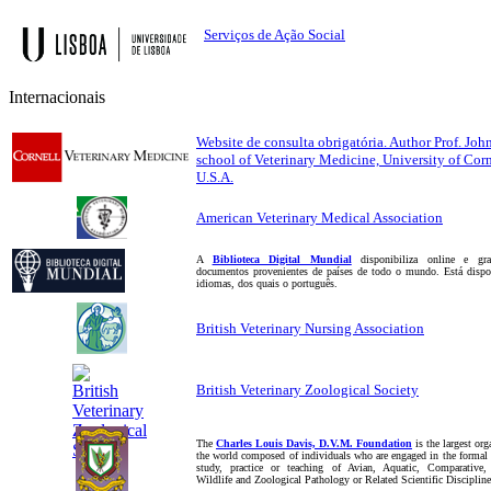
Serviços de Ação Social
Internacionais
Website de consulta obrigatória. Author Prof. Joh
school of Veterinary Medicine, University of Corn
U.S.A.
American Veterinary Medical Association
A
Biblioteca Digital Mundial
disponibiliza online e grat
documentos provenientes de países de todo o mundo. Está disp
idiomas, dos quais o português.
British Veterinary Nursing Association
British Veterinary Zoological Society
The
Charles Louis Davis, D.V.M. Foundation
is the largest org
the world composed of individuals who are engaged in the formal 
study, practice or teaching of Avian, Aquatic, Comparative, 
Wildlife and Zoological Pathology or Related Scientific Discipline