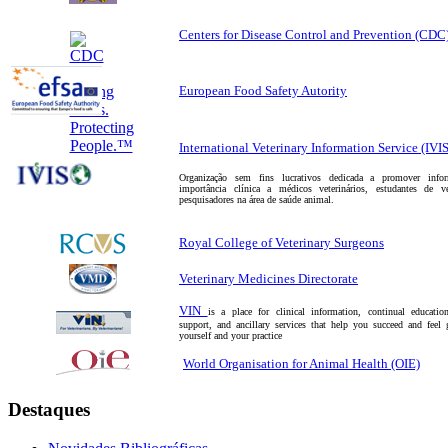
Centers for Disease Control and Prevention (CDC
European Food Safety Autority
International Veterinary Information Service (IVIS
Organização sem fins lucrativos dedicada a promover info
importância clínica a médicos veterinários, estudantes de ve
pesquisadores na área de saúde animal.
Royal College of Veterinary Surgeons
Veterinary Medicines Directorate
VIN
is a place for clinical information, continual education
support, and ancillary services that help you succeed and feel
yourself and your practice
World Organisation for Animal Health (OIE)
Destaques