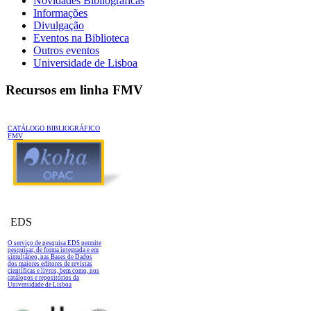
Novidades Bibliográficas
Informações
Divulgação
Eventos na Biblioteca
Outros eventos
Universidade de Lisboa
Recursos em linha FMV
CATÁLOGO BIBLIOGRÁFICO
FMV
EDS
O serviço de pesquisa EDS permite
pesquisar, de forma integrada e em
simultâneo, nas Bases de Dados
dos maiores editores de revistas
científicas e livros, bem como, nos
catálogos e repositórios da
Universidade de Lisboa