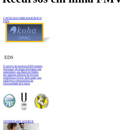
CATÁLOGO BIBLIOGRÁFICO
FMV
EDS
O serviço de pesquisa EDS permite
pesquisar, de forma integrada e em
simultâneo, nas Bases de Dados
dos maiores editores de revistas
científicas e livros, bem como, nos
catálogos e repositórios da
Universidade de Lisboa
VETERINARY SOURCE