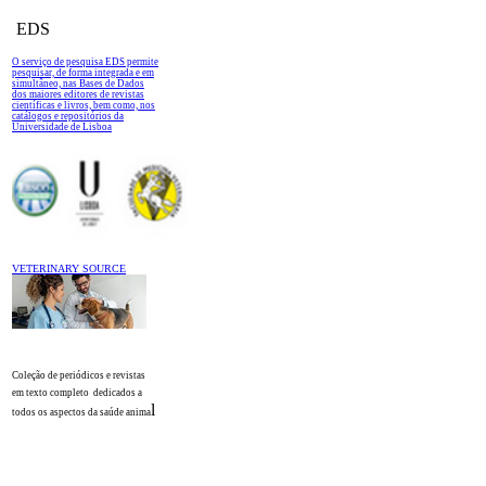
EDS
O serviço de pesquisa EDS permite
pesquisar, de forma integrada e em
simultâneo, nas Bases de Dados
dos maiores editores de revistas
científicas e livros, bem como, nos
catálogos e repositórios da
Universidade de Lisboa
VETERINARY SOURCE
Coleção de periódicos e revistas
em texto completo
dedicados a
l
todos os aspectos da saúde anima